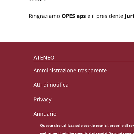
Ringraziamo
OPES aps
e il presidente
Jur
Footer menu
ATENEO
Amministrazione trasparente
Atti di notifica
Privacy
Annuario
Questo sito utilizza solo cookie tecnici, propri e di t
web e per il miglioramento dei servizi. Se vuoi saper