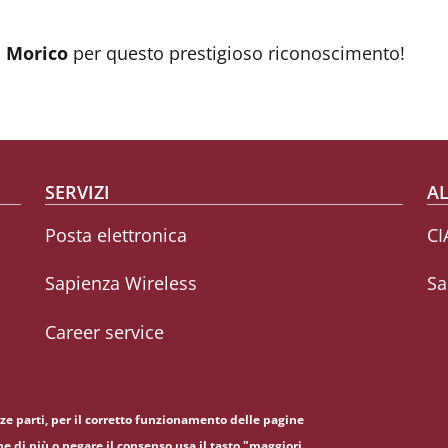
i Morico
per questo prestigioso riconoscimento!
SERVIZI
AL
Posta elettronica
CI
Sapienza Wireless
Sa
Career service
erze parti, per il corretto funzionamento delle pagine
ne di più o negare il consenso usa il tasto "maggiori