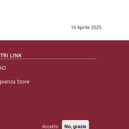
Data notizia
:
16 Aprile 2025
TRI LINK
AO
pienza Store
Accetto
No, grazie