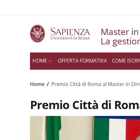
Slim to
Salta al contenuto principale
Skip to footer content
Master in 
La gestio
HOME
OFFERTA FORMATIVA
COME ISCRI
Briciole di pane
Home
/
Premio Città di Roma al Master in Diri
Premio Città di Roma