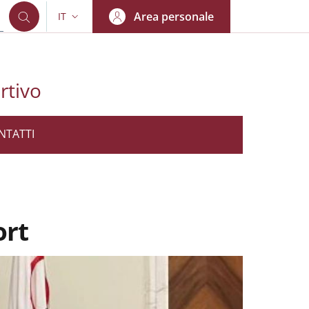
Area personale
IT
SELETTORE LINGUA: CURRENT LANGUAGE
rtivo
NTATTI
ort