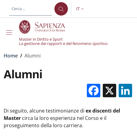
Salta al contenuto principale
Skip to footer content
IT
SELETTORE LINGUA: CURREN
Master in Diritto e Sport
La gestione dei rapporti e del fenomeno sportivo
Briciole di pane
Home
/
Alumni
Alumni
Facebo
X
Di seguito, alcune testimonianze di
ex discenti del
Master
circa la loro esperienza nel Corso e il
proseguimento della loro carriera.